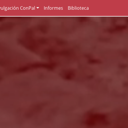
vulgación ConPal
Informes
Biblioteca